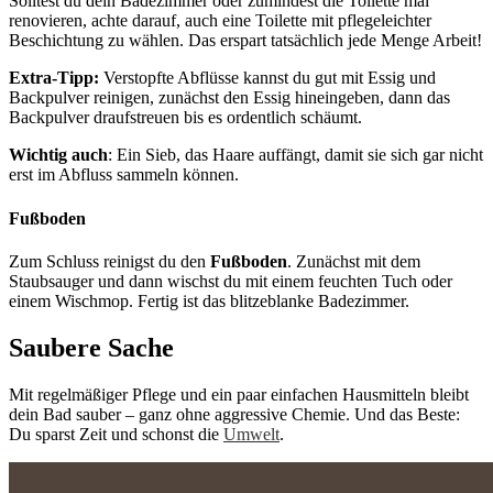
Solltest du dein Badezimmer oder zumindest die Toilette mal
renovieren, achte darauf, auch eine Toilette mit pflegeleichter
Beschichtung zu wählen. Das erspart tatsächlich jede Menge Arbeit!
Extra-Tipp:
Verstopfte Abflüsse kannst du gut mit Essig und
Backpulver reinigen, zunächst den Essig hineingeben, dann das
Backpulver draufstreuen bis es ordentlich schäumt.
Wichtig auch
: Ein Sieb, das Haare auffängt, damit sie sich gar nicht
erst im Abfluss sammeln können.
Fußboden
Zum Schluss reinigst du den
Fußboden
. Zunächst mit dem
Staubsauger und dann wischst du mit einem feuchten Tuch oder
einem Wischmop. Fertig ist das blitzeblanke Badezimmer.
Saubere Sache
Mit regelmäßiger Pflege und ein paar einfachen Hausmitteln bleibt
dein Bad sauber – ganz ohne aggressive Chemie. Und das Beste:
Du sparst Zeit und schonst die
Umwelt
.