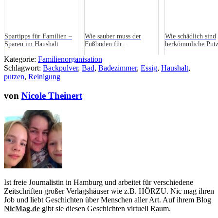
Spartipps für Familien –
Wie sauber muss der
Wie schädlich sind
Sparen im Haushalt
Fußboden für
herkömmliche Putz
Krabbelkinder sein?
für die Gesundheit
Kategorie:
Familienorganisation
Familie?
Schlagwort:
Backpulver
,
Bad
,
Badezimmer
,
Essig
,
Haushalt
,
putzen
,
Reinigung
von
Nicole Theinert
Ist freie Journalistin in Hamburg und arbeitet für verschiedene
Zeitschriften großer Verlagshäuser wie z.B. HÖRZU. Nic mag ihren
Job und liebt Geschichten über Menschen aller Art. Auf ihrem Blog
NicMag.de
gibt sie diesen Geschichten virtuell Raum.