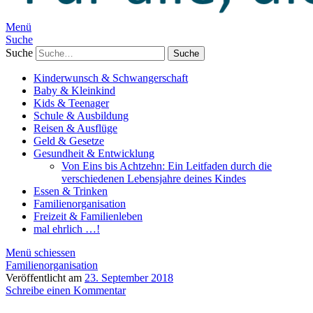
Menü
Suche
Suche
Kinderwunsch & Schwangerschaft
Baby & Kleinkind
Kids & Teenager
Schule & Ausbildung
Reisen & Ausflüge
Geld & Gesetze
Gesundheit & Entwicklung
Von Eins bis Achtzehn: Ein Leitfaden durch die
verschiedenen Lebensjahre deines Kindes
Essen & Trinken
Familienorganisation
Freizeit & Familienleben
mal ehrlich …!
Menü schiessen
Familienorganisation
Veröffentlicht am
23. September 2018
Schreibe einen Kommentar