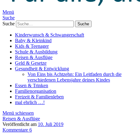
Menü
Suche
Suche
Kinderwunsch & Schwangerschaft
Baby & Kleinkind
Kids & Teenager
Schule & Ausbildung
Reisen & Ausflüge
Geld & Gesetze
Gesundheit & Entwicklung
Von Eins bis Achtzehn: Ein Leitfaden durch die
verschiedenen Lebensjahre deines Kindes
Essen & Trinken
Familienorganisation
Freizeit & Familienleben
mal ehrlich …!
Menü schiessen
Reisen & Ausflüge
Veröffentlicht am
10. Juli 2019
Kommentare 6