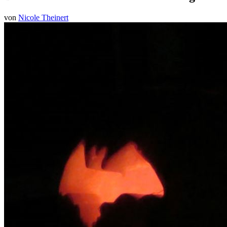
von
Nicole Theinert