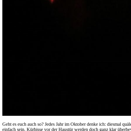
Geht es euch auch so? Jedes Jahr im Oktober denke ich: diesmal quäle
einfach sein. Kürbisse vor der Haustür werden doch ganz klar überb