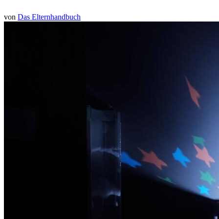
von
Das Elternhandbuch