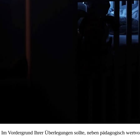
. Im Vordergrund Ihrer Überlegungen sollte, neben pädagogisch wertv