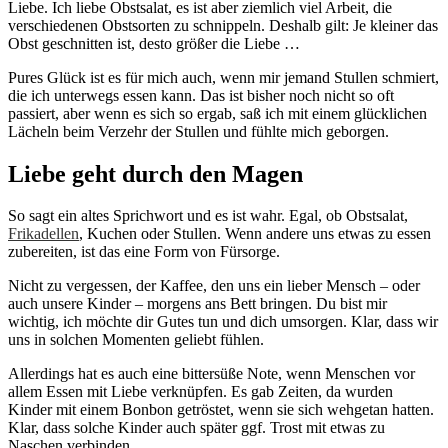
Liebe. Ich liebe Obstsalat, es ist aber ziemlich viel Arbeit, die
verschiedenen Obstsorten zu schnippeln. Deshalb gilt: Je kleiner das
Obst geschnitten ist, desto größer die Liebe …
Pures Glück ist es für mich auch, wenn mir jemand Stullen schmiert,
die ich unterwegs essen kann. Das ist bisher noch nicht so oft
passiert, aber wenn es sich so ergab, saß ich mit einem glücklichen
Lächeln beim Verzehr der Stullen und fühlte mich geborgen.
Liebe geht durch den Magen
So sagt ein altes Sprichwort und es ist wahr. Egal, ob Obstsalat,
Frikadellen
, Kuchen oder Stullen. Wenn andere uns etwas zu essen
zubereiten, ist das eine Form von Fürsorge.
Nicht zu vergessen, der Kaffee, den uns ein lieber Mensch – oder
auch unsere Kinder – morgens ans Bett bringen. Du bist mir
wichtig, ich möchte dir Gutes tun und dich umsorgen. Klar, dass wir
uns in solchen Momenten geliebt fühlen.
Allerdings hat es auch eine bittersüße Note, wenn Menschen vor
allem Essen mit Liebe verknüpfen. Es gab Zeiten, da wurden
Kinder mit einem Bonbon getröstet, wenn sie sich wehgetan hatten.
Klar, dass solche Kinder auch später ggf. Trost mit etwas zu
Naschen verbinden.