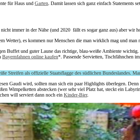
ente für Haus und
Garten
. Damit lassen sich ganz einfach Statements se
a nicht immer in der Nähe (und 2020 fällt es sogar ganz aus) aber wir 
em Wetter), es kommen nur Menschen die man wirklich mag und man mus
igen Buffet und guter Laune das richtige, blau-weiße Ambiente wichtig.
en
Bayernfahnen online kaufen
*. Passende Servietten, Tischfähnchen i
ße Streifen als offizielle Staatsflagge des südlichen Bundeslandes. Ma
sen Gaudi wird, sollten man sich ein paar Highlights überlegen. Denn
en Wimpelketten abstecken (wer sehr viel Platz hat, steckt ein Labyrin
hen will serviert dann noch ein
Kinder-Bier
.