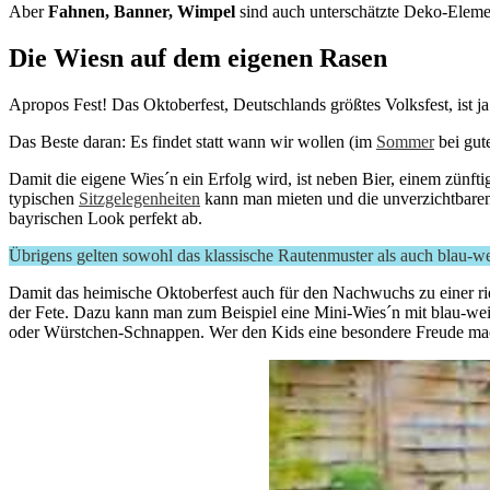
Aber
Fahnen, Banner, Wimpel
sind auch unterschätzte Deko-Elem
Die Wiesn auf dem eigenen Rasen
Apropos Fest! Das Oktoberfest, Deutschlands größtes Volksfest, ist j
Das Beste daran: Es findet statt wann wir wollen (im
Sommer
bei gut
Damit die eigene Wies´n ein Erfolg wird, ist neben Bier, einem zünft
typischen
Sitzgelegenheiten
kann man mieten und die unverzichtbar
bayrischen Look perfekt ab.
Übrigens gelten sowohl das klassische Rautenmuster als auch blau-wei
Damit das heimische Oktoberfest auch für den Nachwuchs zu einer rie
der Fete. Dazu kann man zum Beispiel eine Mini-Wies´n mit blau-weiß
oder Würstchen-Schnappen. Wer den Kids eine besondere Freude mac