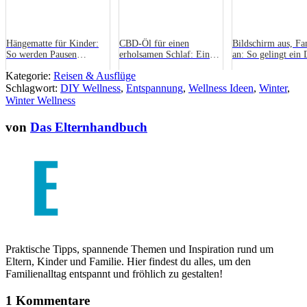
Hängematte für Kinder:
CBD-Öl für einen
Bildschirm aus, Fa
So werden Pausen
erholsamen Schlaf: Eine
an: So gelingt ein 
spannend
natürliche Lösung
Detox in der
Kategorie:
Reisen & Ausflüge
Weihnachtszeit
Schlagwort:
DIY Wellness
,
Entspannung
,
Wellness Ideen
,
Winter
,
Winter Wellness
von
Das Elternhandbuch
Praktische Tipps, spannende Themen und Inspiration rund um
Eltern, Kinder und Familie. Hier findest du alles, um den
Familienalltag entspannt und fröhlich zu gestalten!
1 Kommentare