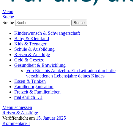
Menü
Suche
Suche
Kinderwunsch & Schwangerschaft
Baby & Kleinkind
Kids & Teenager
Schule & Ausbildung
Reisen & Ausflüge
Geld & Gesetze
Gesundheit & Entwicklung
Von Eins bis Achtzehn: Ein Leitfaden durch die
verschiedenen Lebensjahre deines Kindes
Essen & Trinken
Familienorganisation
Freizeit & Familienleben
mal ehrlich …!
Menü schiessen
Reisen & Ausflüge
Veröffentlicht am
15. Januar 2025
Kommentare 1