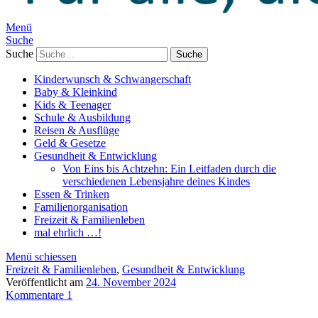
Menü
Suche
Suche
Kinderwunsch & Schwangerschaft
Baby & Kleinkind
Kids & Teenager
Schule & Ausbildung
Reisen & Ausflüge
Geld & Gesetze
Gesundheit & Entwicklung
Von Eins bis Achtzehn: Ein Leitfaden durch die
verschiedenen Lebensjahre deines Kindes
Essen & Trinken
Familienorganisation
Freizeit & Familienleben
mal ehrlich …!
Menü schiessen
Freizeit & Familienleben
,
Gesundheit & Entwicklung
Veröffentlicht am
24. November 2024
Kommentare 1