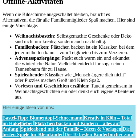
Offline-Aktivitäten
Wenn die Bildschirme ausgeschaltet bleiben, braucht es
Alternativen, die für alle Familienmitglieder Spaß machen. Hier sind
einige Vorschläge:
Weihnachtsbasteln:
Selbstgemachte Geschenke oder Deko
sind nicht nur kreativ, sondern auch nachhaltig.
Familienbacken:
Plätzchen backen ist ein Klassiker, bei dem
jeder mithelfen kann – vom Teigkneten bis zum Verzieren.
Adventsspaziergänge:
Packt euch warm ein und erkundet
die winterliche Natur. Vielleicht entdeckt ihr sogar einen
Tannenbaum für zu Hause.
Spieleabende:
Klassiker wie „Mensch ärgere dich nicht“
oder Puzzles machen Groß und Klein Spaß.
Vorlesen
und Geschichten erzählen:
Taucht gemeinsam in
Weihnachtsgeschichten ein oder denkt euch eigene Abenteuer
aus.
Hier einige Ideen von uns:
B
astel-Tipp: Blumentopf-Schneemann
Kreativ in Köln – Total
im Häkelfieber
Plätzchen backen mit Kindern – alles auf
Anfang!
Spieleabend mit der Familie – Ideen & Vorlagen
Die
besten Spiele für Kleinkinder
Die 10 besten Kinderbücher zum