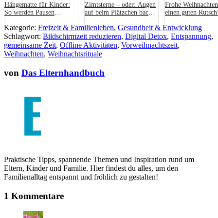
Hängematte für Kinder:
Zimtsterne – oder: Augen
Frohe Weihnachte
So werden Pausen
auf beim Plätzchen backen
einen guten Rutsch
spannend
mit Kindern!
Kategorie:
Freizeit & Familienleben
,
Gesundheit & Entwicklung
Schlagwort:
Bildschirmzeit reduzieren
,
Digital Detox
,
Entspannung
,
gemeinsame Zeit
,
Offline Aktivitäten
,
Vorweihnachtszeit
,
Weihnachten
,
Weihnachtsrituale
von
Das Elternhandbuch
Praktische Tipps, spannende Themen und Inspiration rund um
Eltern, Kinder und Familie. Hier findest du alles, um den
Familienalltag entspannt und fröhlich zu gestalten!
1 Kommentare