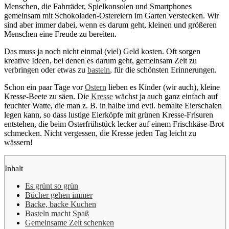
Menschen, die Fahrräder, Spielkonsolen und Smartphones
gemeinsam mit Schokoladen-Ostereiern im Garten verstecken. Wir
sind aber immer dabei, wenn es darum geht, kleinen und größeren
Menschen eine Freude zu bereiten.
Das muss ja noch nicht einmal (viel) Geld kosten. Oft sorgen
kreative Ideen, bei denen es darum geht, gemeinsam Zeit zu
verbringen oder etwas zu
basteln
, für die schönsten Erinnerungen.
Schon ein paar Tage vor
Ostern
lieben es Kinder (wir auch), kleine
Kresse-Beete zu säen. Die
Kresse
wächst ja auch ganz einfach auf
feuchter Watte, die man z. B. in halbe und evtl. bemalte Eierschalen
legen kann, so dass lustige Eierköpfe mit grünen Kresse-Frisuren
entstehen, die beim Osterfrühstück lecker auf einem Frischkäse-Brot
schmecken. Nicht vergessen, die Kresse jeden Tag leicht zu
wässern!
Inhalt
Es grünt so grün
Bücher gehen immer
Backe, backe Kuchen
Basteln macht Spaß
Gemeinsame Zeit schenken