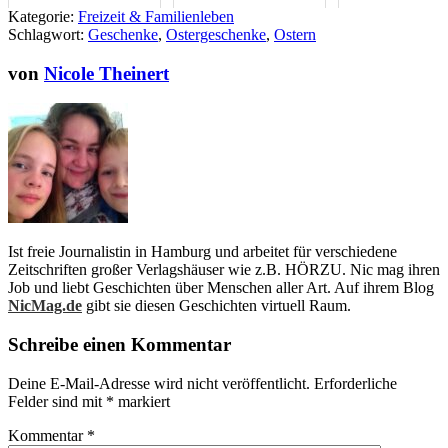
voller Freude und
von Smartphoto
Schneemann
Kategorie:
Freizeit & Familienleben
Tradition
Schlagwort:
Geschenke
,
Ostergeschenke
,
Ostern
von
Nicole Theinert
Ist freie Journalistin in Hamburg und arbeitet für verschiedene
Zeitschriften großer Verlagshäuser wie z.B. HÖRZU. Nic mag ihren
Job und liebt Geschichten über Menschen aller Art. Auf ihrem Blog
NicMag.de
gibt sie diesen Geschichten virtuell Raum.
Schreibe einen Kommentar
Deine E-Mail-Adresse wird nicht veröffentlicht.
Erforderliche
Felder sind mit
*
markiert
Kommentar
*