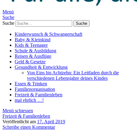
Menü
Suche
Suche
Kinderwunsch & Schwangerschaft
Baby & Kleinkind
Kids & Teenager
Schule & Ausbildung
Reisen & Ausflüge
Geld & Gesetze
Gesundheit & Entwicklung
Von Eins bis Achtzehn: Ein Leitfaden durch die
verschiedenen Lebensjahre deines Kindes
Essen & Trinken
Familienorganisation
Freizeit & Familienleben
mal ehrlich …!
Menü schiessen
Freizeit & Familienleben
Veröffentlicht am
17. April 2019
Schreibe einen Kommentar