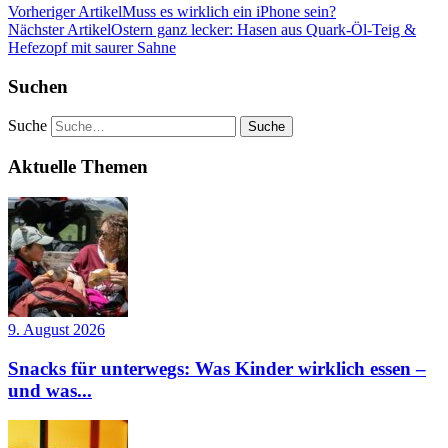
Vorheriger Artikel
Muss es wirklich ein iPhone sein?
Nächster Artikel
Ostern ganz lecker: Hasen aus Quark-Öl-Teig &
Hefezopf mit saurer Sahne
Suchen
Suche
Aktuelle Themen
9. August 2026
Snacks für unterwegs: Was Kinder wirklich essen –
und was...