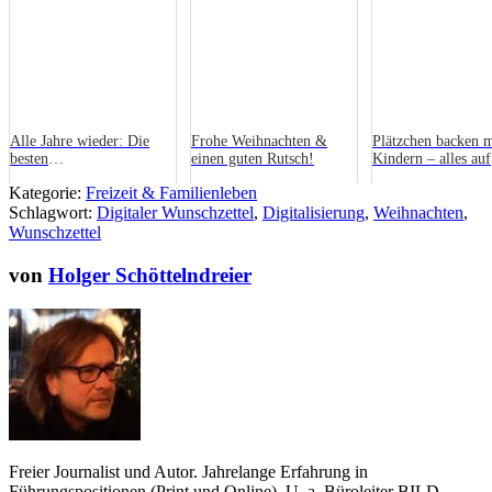
Alle Jahre wieder: Die
Frohe Weihnachten &
Plätzchen backen m
besten
einen guten Rutsch!
Kindern – alles auf
Weihnachtsgeschenke
Anfang!
Kategorie:
Freizeit & Familienleben
Schlagwort:
Digitaler Wunschzettel
,
Digitalisierung
,
Weihnachten
,
Wunschzettel
von
Holger Schöttelndreier
Freier Journalist und Autor. Jahrelange Erfahrung in
Führungspositionen (Print und Online). U. a. Büroleiter BILD,