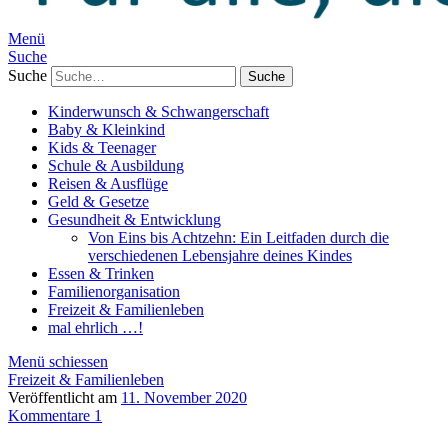
Menü
Suche
Suche
Kinderwunsch & Schwangerschaft
Baby & Kleinkind
Kids & Teenager
Schule & Ausbildung
Reisen & Ausflüge
Geld & Gesetze
Gesundheit & Entwicklung
Von Eins bis Achtzehn: Ein Leitfaden durch die
verschiedenen Lebensjahre deines Kindes
Essen & Trinken
Familienorganisation
Freizeit & Familienleben
mal ehrlich …!
Menü schiessen
Freizeit & Familienleben
Veröffentlicht am
11. November 2020
Kommentare 1