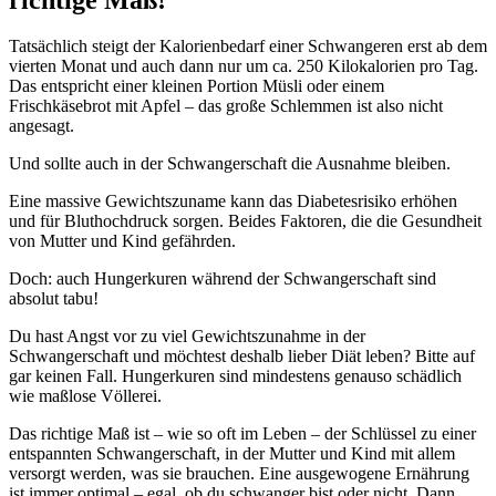
Tatsächlich steigt der Kalorienbedarf einer Schwangeren erst ab dem
vierten Monat und auch dann nur um ca. 250 Kilokalorien pro Tag.
Das entspricht einer kleinen Portion Müsli oder einem
Frischkäsebrot mit Apfel – das große Schlemmen ist also nicht
angesagt.
Und sollte auch in der Schwangerschaft die Ausnahme bleiben.
Eine massive Gewichtszuname kann das Diabetesrisiko erhöhen
und für Bluthochdruck sorgen. Beides Faktoren, die die Gesundheit
von Mutter und Kind gefährden.
Doch: auch Hungerkuren während der Schwangerschaft sind
absolut tabu!
Du hast Angst vor zu viel Gewichtszunahme in der
Schwangerschaft und möchtest deshalb lieber Diät leben? Bitte auf
gar keinen Fall. Hungerkuren sind mindestens genauso schädlich
wie maßlose Völlerei.
Das richtige Maß ist – wie so oft im Leben – der Schlüssel zu einer
entspannten Schwangerschaft, in der Mutter und Kind mit allem
versorgt werden, was sie brauchen. Eine ausgewogene Ernährung
ist immer optimal – egal, ob du schwanger bist oder nicht. Dann