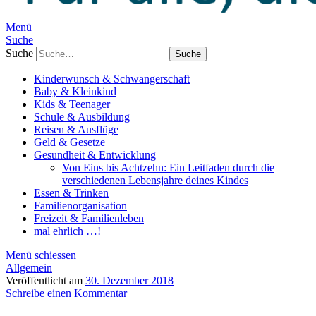
Menü
Suche
Suche
Kinderwunsch & Schwangerschaft
Baby & Kleinkind
Kids & Teenager
Schule & Ausbildung
Reisen & Ausflüge
Geld & Gesetze
Gesundheit & Entwicklung
Von Eins bis Achtzehn: Ein Leitfaden durch die
verschiedenen Lebensjahre deines Kindes
Essen & Trinken
Familienorganisation
Freizeit & Familienleben
mal ehrlich …!
Menü schiessen
Allgemein
Veröffentlicht am
30. Dezember 2018
Schreibe einen Kommentar