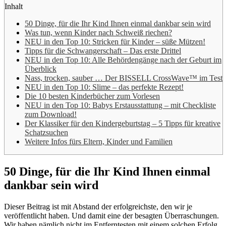
Inhalt
50 Dinge, für die Ihr Kind Ihnen einmal dankbar sein wird
Was tun, wenn Kinder nach Schweiß riechen?
NEU in den Top 10: Stricken für Kinder – süße Mützen!
Tipps für die Schwangerschaft – Das erste Drittel
NEU in den Top 10: Alle Behördengänge nach der Geburt im
Überblick
Nass, trocken, sauber … Der BISSELL CrossWave™ im Test
NEU in den Top 10: Slime – das perfekte Rezept!
Die 10 besten Kinderbücher zum Vorlesen
NEU in den Top 10: Babys Erstausstattung – mit Checkliste
zum Download!
Der Klassiker für den Kindergeburtstag – 5 Tipps für kreative
Schatzsuchen
Weitere Infos fürs Eltern, Kinder und Familien
50 Dinge, für die Ihr Kind Ihnen einmal
dankbar sein wird
Dieser Beitrag ist mit Abstand der erfolgreichste, den wir je
veröffentlicht haben. Und damit eine der besagten Überraschungen.
Wir haben nämlich nicht im Entferntesten mit einem solchen Erfolg